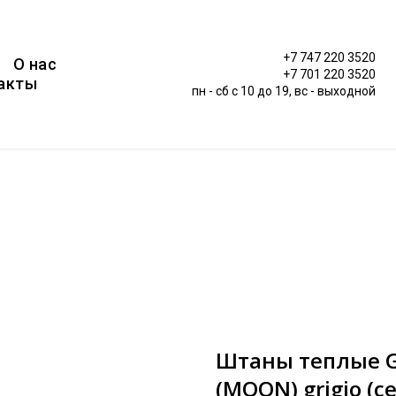
+7 747 220 3520
О нас
+7 701 220 3520
акты
пн - сб c 10 до 19, вс - выходной
Штаны теплые G
(MOON) grigio (се