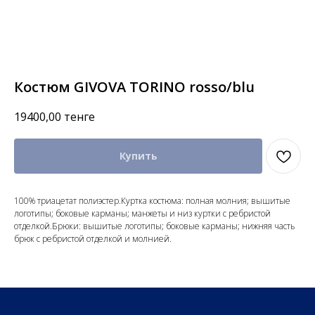
Костюм GIVOVA TORINO rosso/blu
19400,00
тенге
Купить
100% триацетат полиэстер.Куртка костюма: полная молния; вышитые
логотипы; боковые карманы; манжеты и низ куртки с ребристой
отделкой.Брюки: вышитые логотипы; боковые карманы; нижняя часть
брюк с ребристой отделкой и молнией.