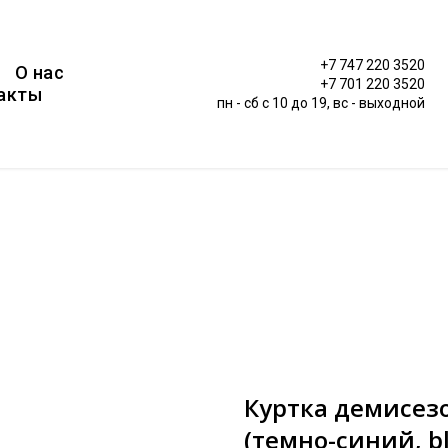
+7 747 220 3520
О нас
+7 701 220 3520
акты
пн - сб c 10 до 19, вс - выходной
Куртка демисез
(темно-синий, bl