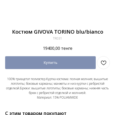
Костюм GIVOVA TORINO blu/bianco
TR031
19400,00
тенге
Купить
100% триацетат полиэстер.Куртка костюма: полная молния; вышитые
логотипы; боковые карманы; манжеты и низ куртки с ребристой
отделкой.Брюки: вышитые логотипы; боковые карманы; нижняя часть
брюк с ребристой отделкой и молнией.
Материал: 15% POLIAMMIDE
С этим товаром покупают