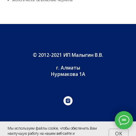
© 2012-2021 ИП Малыгин В.В.
г. Алматы
Нурмакова 1А
Мы используем файлы cookie, чтобы обеспечить Вам
Перейти в конструктор бокса
OK
наилучшую работу на нашем веб-сайте и